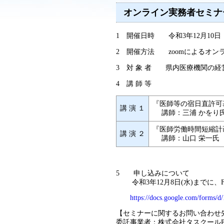
オンライン実務者セミナ
1 開催日時 令和3年12月10日（金）
2 開催方法 zoomによるオン
3 対 象 者 県内医療機関の
4 講 師 等
『医師等の宿日直許可
講 演 １
講師：三浦 かをり氏
『医師労働時間短縮計
講 演 ２
講師：山口 栄一氏（
5 申し込みについて
令和3年12月8日(水)までに、
https://docs.google.com/forms/
【セミナーに関するお問い合わせ
委託事業者：株式会社タスクールPl