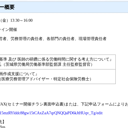
ー概要
13:30～16:00
ライン開催
経営者、労務管理の責任者、各部門の責任者、現場管理責任者
基準 及び 医師の研鑽に係る労働時間に関する考え方について』
（茨城県労働局労働基準部監督課 主任監察監督官）
画作成支援について』
医療労務管理アドバイザー・特定社会保険労務士）
FAX(セミナー開催チラシ裏面申込書)または、下記申込フォームにより
d/15mzRYlddc88gw15tCAxZaA7qrQNQQaPD6kJtHUqv_Tg/edit
先】
us