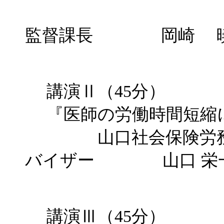
茨城労働
監督課長 岡崎 暁
講演Ⅱ（45分）
『医師の労働時間短縮
山口社会保険労務士
バイザー 山口 栄
講演Ⅲ（45分）