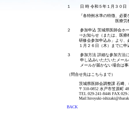
１ 日 時 令和５年１月３０日
『各特例水準の特徴、必要な対
医療労務管理アドバイザ
２ 参加申込 茨城県医師会ホームページ(htt
⇒お知らせ（または、医療機関
研修会参加申込み」より、必要
１月２６日（木）までに申込
３ 参加方法 詳細な参加方法に
申し込みいただいたメールに送
メールが届かない場合は事務
（問合せ先はこちらまで）
茨城県医師会調整課 石﨑、
〒310-0852 水戸市笠原町 48
TEL:029-241-8446 FAX:029-2
Mail:hiroyuki-ishizaki@ibaraki.
BACK