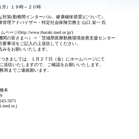
（月）１９時～２０時
策(勤務間インターバル、健康確保措置)について』
ー・特定社会保険労務士 山口 栄一 氏
p://www.ibaraki.med.or.jp/)
の皆さまへ）⇒「茨城県医療勤務環境改善支援センター
事項をご記入の上送信してください。
みをお願いいたします。
つきましては、１月２７日（金）にホームページにて
信いたしますので、ご確認をお願いいたします。
局までご連絡願います。
橋本
9
43-5071
med.or.j