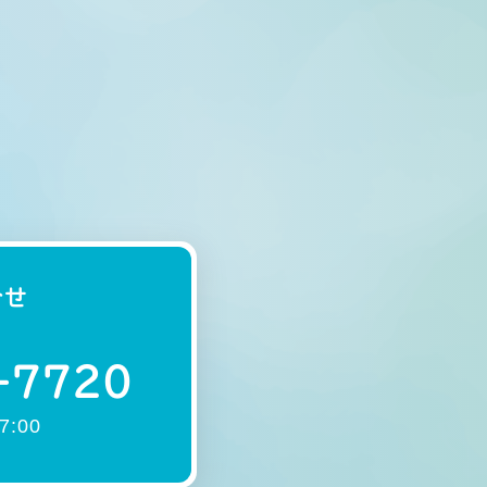
合せ
-7720
:00