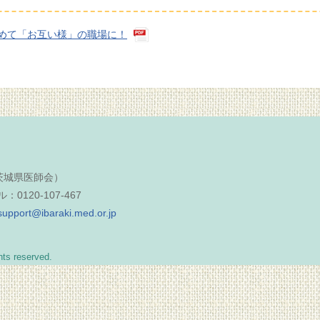
めて「お互い様」の職場に！
（茨城県医師会）
0120-107-467
support@ibaraki.med.or.jp
reserved.