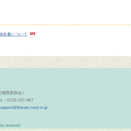
報告書について
（茨城県医師会）
0120-107-467
support@ibaraki.med.or.jp
reserved.