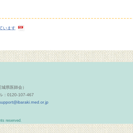
ています
（茨城県医師会）
0120-107-467
support@ibaraki.med.or.jp
reserved.