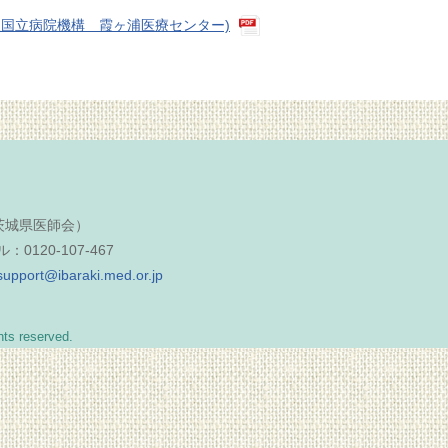
人国立病院機構 霞ヶ浦医療センター)
（茨城県医師会）
0120-107-467
support@ibaraki.med.or.jp
reserved.