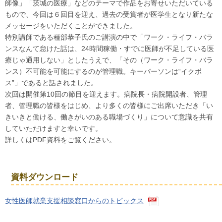
師像」「茨城の医療」などのテーマで作品をお寄せいただいている
もので、今回は６回目を迎え、過去の受賞者が医学生となり新たな
メッセージをいただくことができました。
特別講師である種部恭子氏のご講演の中で「ワーク・ライフ・バラ
ンスなんて怠けた話は、24時間稼働・すでに医師が不足している医
療じゃ通用しない」としたうえで、「その（ワーク・ライフ・バラ
ンス）不可能を可能にするのが管理職。キーパーソンは“イクボ
ス”」であると話されました。
次回は開催第10回の節目を迎えます。病院長・病院開設者、管理
者、管理職の皆様をはじめ、より多くの皆様にご出席いただき「い
きいきと働ける、働きがいのある職場づくり」について意識を共有
していただけますと幸いです。
詳しくはPDF資料をご覧ください。
資料ダウンロード
女性医師就業支援相談窓口からのトピックス